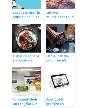
Les puces NFC : la
Les vins
solution pour les
millésimes : Tout
bars et les
savoir sur les
restaurants ?
différents vieux
millésimes
Cuisse de canard
Choisir son vin…
en cocotte et
quand on n’y
pommes de terre
connait rien !
confites: Ma
recette !
Comment choisir
Que faut-il
un congélateur
prendre en