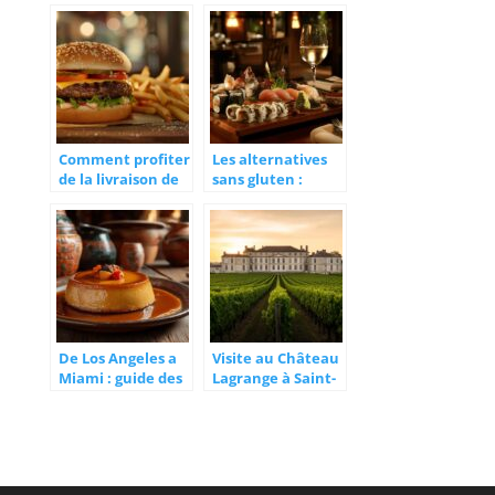
professionnel ?
compte avant de
choisir sa tablette
de cuisine ?
Comment profiter
Les alternatives
de la livraison de
sans gluten :
burgers à Orléans
Decouvrez les
: options et
meilleurs sushis
avantages
de Bordeaux pour
les personnes
sensibles
De Los Angeles a
Visite au Château
Miami : guide des
Lagrange à Saint-
etablissements
Julien-
servant la
Beychevelle :
meilleure creme
profitez de nos
caramel a la
offres exclusives
mexicaine